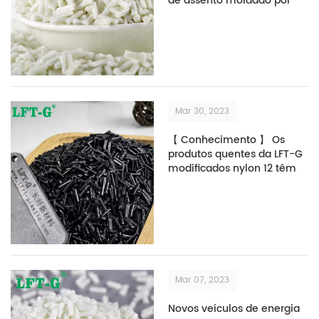
de assento moldado por
injeção, redução de peso
de 30%
Mar 30, 2023
【 Conhecimento 】 Os
produtos quentes da LFT-G
modificados nylon 12 têm
qual aplicação
Mar 07, 2023
Novos veículos de energia