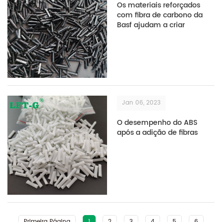
Os materiais reforçados
com fibra de carbono da
Basf ajudam a criar
suportes de bicicleta leves
Jan 06, 2023
O desempenho do ABS
após a adição de fibras
Primeira Página
1
2
3
4
5
6