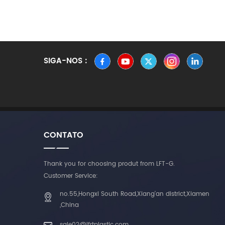
SIGA-NOS :
CONTATO
Thank you for choosing produt from LFT-G.
Customer Service:
no.55,Hongxi South Road,Xiang'an district,Xiamen
,China
sale02@lfrtplastic.com