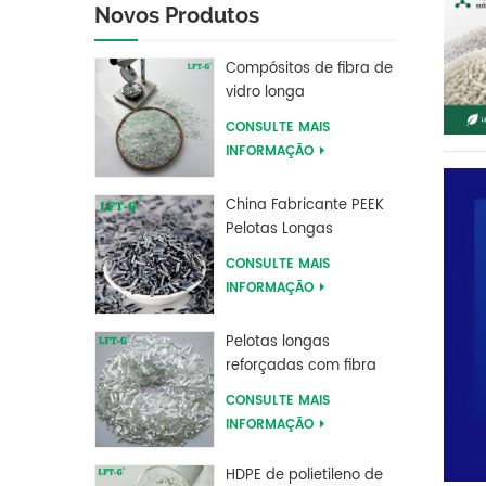
Novos Produtos
Compósitos de fibra de
vidro longa
preenchidos com
CONSULTE MAIS
polibutileno tereftalato
INFORMAÇÃO
LFT PBT
China Fabricante PEEK
Pelotas Longas
Reforçadas com Fibra
CONSULTE MAIS
de Carbono
INFORMAÇÃO
Pelotas longas
reforçadas com fibra
de vidro longa do PLA
CONSULTE MAIS
de ácido polilático LFT
INFORMAÇÃO
HDPE de polietileno de