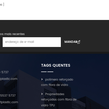
 densidade que atendem ou excedem o desempenho
motivo, de ferramentas elétricas e, agora, cada vez mais,
as
ionais, ao mesmo tempo em que permitem um design mais
de. Informações do evento: Data: 24 de julho de 2025
is rápida e um peso geral do sistema reduzido. Demanda
 Organizadores: Aibang Intelligence, Associação de
e acordo com a pesquisa de mercado compartilhada no
os: FAIR Plus Robotics Industry Chain Alliance Convidamos
cado de robôs humanoides da China cresça de De 2,76 mil
da indústria, engenheiros e inovadores para se juntarem a
870 mil milhões de RMB até 2030 . Os principais
r o futuro dos materiais compostos e da robótica
tegração de grandes modelos de IA, a localização de
os mais recentes
o QR no cartaz para se registrar agora! Vamos moldar o
is como “Metas de avanço tecnológico para 2025” do MIIT.
 leve, mais inteligente.
cial para atender a essas demandas tecnológicas. Além
polímeros como PEEK reforçado com fibra de carbono, PA66
TPU-silicone , e até mesmo siste...
TAGS QUENTES
9 5737
tplastic.com
polímero reforçado
com fibra de vidro
Propriedades
55537 5737
reforçadas com fibra de
rtplastic.com
vidro TPU