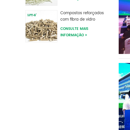
poliftalamida PPA
Compostos reforçados
com fibra de vidro
longa de sulfeto de
CONSULTE MAIS
polifenileno PPS
INFORMAÇÃO