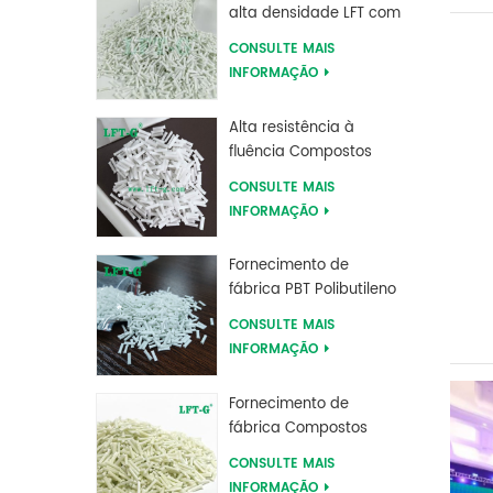
alta densidade LFT com
fibra de vidro longa
CONSULTE MAIS
reforçada
INFORMAÇÃO
Alta resistência à
fluência Compostos
longos de fibra de vidro
CONSULTE MAIS
preenchidos com MXD
INFORMAÇÃO
6
Fornecimento de
fábrica PBT Polibutileno
Tereftalato Compostos
CONSULTE MAIS
Reforçados com Fibra
INFORMAÇÃO
de Vidro Longa
Fornecimento de
fábrica Compostos
reforçados com fibra
CONSULTE MAIS
de vidro longa de
INFORMAÇÃO