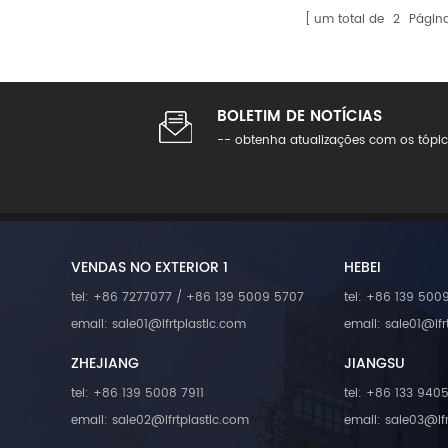
de alta resistência e baixa
reconhecidos nos setores auto
um total de
2
Págin
mecânico dos metais tradic
no setor de robótica humanoi
eficiente, uma fabricação ma
Localização: Shenzhen, China
crescente, maior inovação D
Robótica de Shenzhen Parceir
evento: Espera-se que o mer
calorosamente profissionais 
BOLETIM DE NOTÍCIAS
milhões de RMB em 2024 para 
nós neste fórum para explora
impulsionadores incluem a in
-- obtenha atualizações com os tópic
inteligente. Escaneie o códig
hardware e políticas naciona
futuro juntos: mais forte, mais
Materiais avançados será cru
das aplicações estruturais, 
impresso em 3D, compostos de 
VENDAS NO EXTERIOR 1
HEBEI
tel: +86 7277077 / +86 139 5009 5707
tel: +86 139 500
email: sale01@lfrtplastic.com
email: sale01@lfr
ZHEJIANG
JIANGSU
tel: +86 139 5008 7911
tel: +86 133 940
email: sale02@lfrtplastic.com
email: sale03@lf