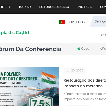
DE LFT
BAIXAR
ESTUDOS DE CASO
NOTÍCIA
CO
Serviço
PORTUGUÊS
CO
Fórum Da Conferência
Casa
notíc
/
Jul 20, 2026
Restauração dos direit
impacto no mercado
A Índia restaura a tarifa de 
impacto nas cadeias de forne
De acordo com relatórios rec