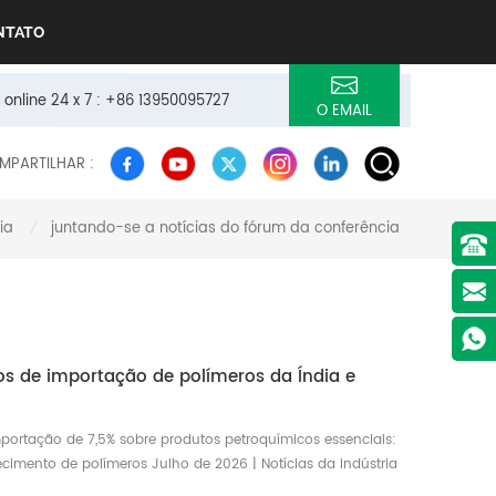
NTATO
 online 24 x 7 : +86 13950095727
O EMAIL
MPARTILHAR :
ia
juntando-se a notícias do fórum da conferência
/
os de importação de polímeros da Índia e
importação de 7,5% sobre produtos petroquímicos essenciais:
cimento de polímeros Julho de 2026 | Notícias da indústria
entes do mercado, a Índia encerrou a isenção temporária