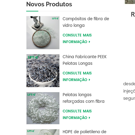
Novos Produtos
Compósitos de fibra de
vidro longa
preenchidos com
CONSULTE MAIS
polibutileno tereftalato
INFORMAÇÃO
LFT PBT
China Fabricante PEEK
Pelotas Longas
Reforçadas com Fibra
CONSULTE MAIS
de Carbono
INFORMAÇÃO
desde
injeç
Pelotas longas
segur
reforçadas com fibra
de vidro longa do PLA
CONSULTE MAIS
de ácido polilático LFT
INFORMAÇÃO
HDPE de polietileno de