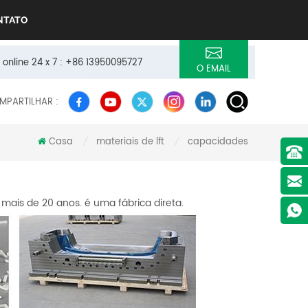
NTATO
 online 24 x 7 : +86 13950095727
O EMAIL
MPARTILHAR :
Casa
materiais de lft
capacidades
/
/
mais de 20 anos. é uma fábrica direta.