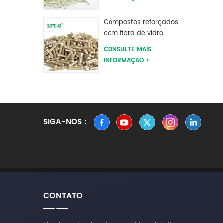
poliftalamida PPA
Compostos reforçados
com fibra de vidro
longa de sulfeto de
CONSULTE MAIS
polifenileno PPS
INFORMAÇÃO
SIGA-NOS :
CONTATO