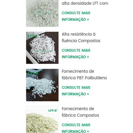
alta densidade LFT com
fibra de vidro longa
CONSULTE MAIS
reforçada
INFORMAÇÃO
Alta resistência à
fluência Compostos
longos de fibra de vidro
CONSULTE MAIS
preenchidos com MXD
INFORMAÇÃO
6
Fornecimento de
fábrica PBT Polibutileno
Tereftalato Compostos
CONSULTE MAIS
Reforçados com Fibra
INFORMAÇÃO
de Vidro Longa
Fornecimento de
fábrica Compostos
reforçados com fibra
CONSULTE MAIS
de vidro longa de
INFORMAÇÃO